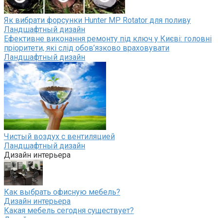
Як вибрати форсунки Hunter MP Rotator для поливу
Ландшафтный дизайн
Ефективне виконання ремонту під ключ у Києві: головні
пріоритети, які слід обов’язково враховувати
Ландшафтный дизайн
Чистый воздух с вентиляцией
Ландшафтный дизайн
Дизайн интерьера
Как выбрать офисную мебель?
Дизайн интерьера
Какая мебель сегодня существует?