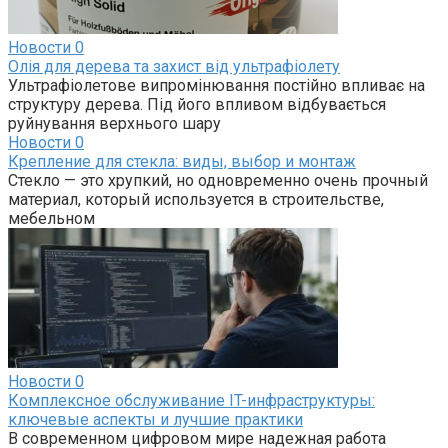
Новости
0
Олія для дерева та захист від ультрафіолету
Ультрафіолетове випромінювання постійно впливає на
структуру дерева. Під його впливом відбувається
руйнування верхнього шару
Новости
0
Крепление для стекла: виды, выбор и монтаж
Стекло — это хрупкий, но одновременно очень прочный
материал, который используется в строительстве,
мебельном
Новости
0
Комплексное обслуживание IT-инфраструктуры:
ключевые аспекты и лучшие практики
В современном цифровом мире надежная работа