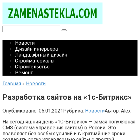
Перейти
к
контенту
Поиск:
Новости
Дизайн интерьера
Ландшафтный дизайн
Стройматериалы
Строительство
Ремонт
Главная
»
Новости
Разработка сайтов на «1с-Битрикс»
Опубликовано:
05.01.2021
Рубрика:
Новости
Автор:
Alex
На сегодняшний день «1С-Битрикс» — самая популярная
CMS (система управления сайтом) в России. Это
позволяет без особых усилий и в кратчайшие сроки
создавать легко управляемые сайты с простой