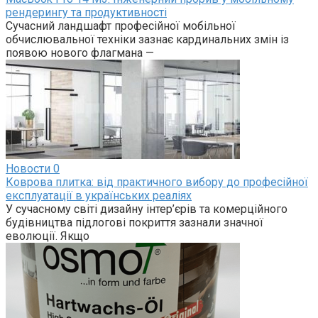
рендерингу та продуктивності
Сучасний ландшафт професійної мобільної
обчислювальної техніки зазнає кардинальних змін із
появою нового флагмана —
Новости
0
Коврова плитка: від практичного вибору до професійної
експлуатації в українських реаліях
У сучасному світі дизайну інтер’єрів та комерційного
будівництва підлогові покриття зазнали значної
еволюції. Якщо