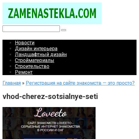
Перейти
к
контенту
Поиск:
Новости
Дизайн интерьера
Ландшафтный дизайн
Стройматериалы
Строительство
Ремонт
Главная
»
Регистрация на сайте знакомств — это просто?
vhod-cherez-sotsialnye-seti