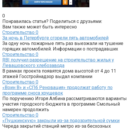
0
Понравилась статья? Поделиться с друзьями:
Вам также может быть интересно
Строительство
0
За ночь в Петербурге сгорели пять автомобилей
За одну ночь пожарные пять раз выезжали на тушение
горящих автомобилей. Информации о пострадавших
Строительство
0
RBI получил разрешение на строительство жилья у
Левашовского хлебозавода
В рамках проекта появятся дома высотой от 4 до 11
этажей Госстройнадзор выдал компании
Строительство
0
«Воин В» и «СПб Реновация» продолжат работу по
программе сноса хрущевок
По поручению Игоря Албина рассматриваются варианты
участия городского бюджета в программе Смольный
намерен продолжить
Строительство
0
«Пушкинскую» закрыли из-за подозрительной сумки
Череда закрытий станций метро из-за бесхозных