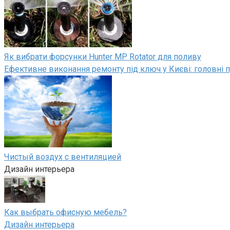
Як вибрати форсунки Hunter MP Rotator для поливу
Ефективне виконання ремонту під ключ у Києві: головні п
Чистый воздух с вентиляцией
Дизайн интерьера
Как выбрать офисную мебель?
Дизайн интерьера