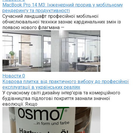
MacBook Pro 14 M3: Інженерний прорив у мобільному
рендерингу та продуктивності
Сучасний ландшафт професійної мобільної
обчислювальної техніки зазнає кардинальних змін із
появою нового флагмана —
Новости
0
Коврова плитка: від практичного вибору до професійної
експлуатації в українських реаліях
У сучасному світі дизайну інтер’єрів та комерційного
будівництва підлогові покриття зазнали значної
еволюції. Якщо