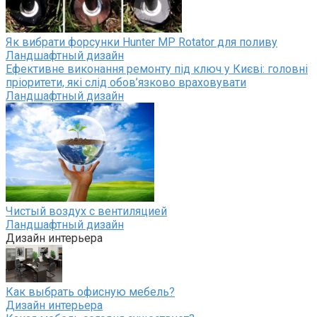
Як вибрати форсунки Hunter MP Rotator для поливу
Ландшафтный дизайн
Ефективне виконання ремонту під ключ у Києві: головні
пріоритети, які слід обов’язково враховувати
Ландшафтный дизайн
Чистый воздух с вентиляцией
Ландшафтный дизайн
Дизайн интерьера
Как выбрать офисную мебель?
Дизайн интерьера