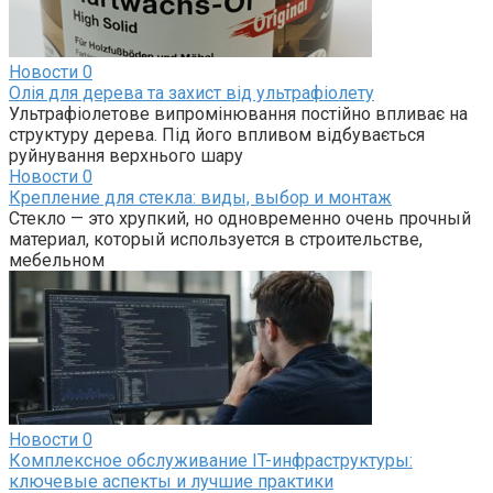
Новости
0
Олія для дерева та захист від ультрафіолету
Ультрафіолетове випромінювання постійно впливає на
структуру дерева. Під його впливом відбувається
руйнування верхнього шару
Новости
0
Крепление для стекла: виды, выбор и монтаж
Стекло — это хрупкий, но одновременно очень прочный
материал, который используется в строительстве,
мебельном
Новости
0
Комплексное обслуживание IT-инфраструктуры:
ключевые аспекты и лучшие практики