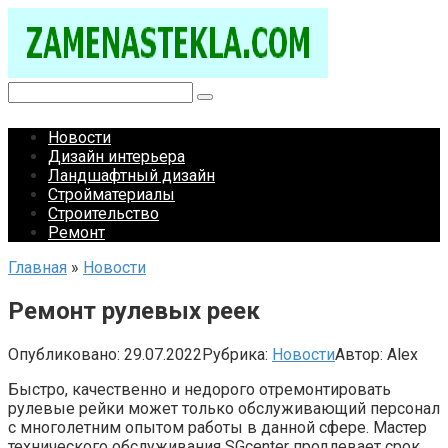
Перейти
к
контенту
Поиск:
Новости
Дизайн интерьера
Ландшафтный дизайн
Стройматериалы
Строительство
Ремонт
Главная
»
Новости
Ремонт рулевых реек
Опубликовано:
29.07.2022
Рубрика:
Новости
Автор:
Alex
Быстро, качественно и недорого отремонтировать
рулевые рейки может только обслуживающий персонал
с многолетним опытом работы в данной сфере. Мастер
технического обслуживания SGcenter продлевает срок