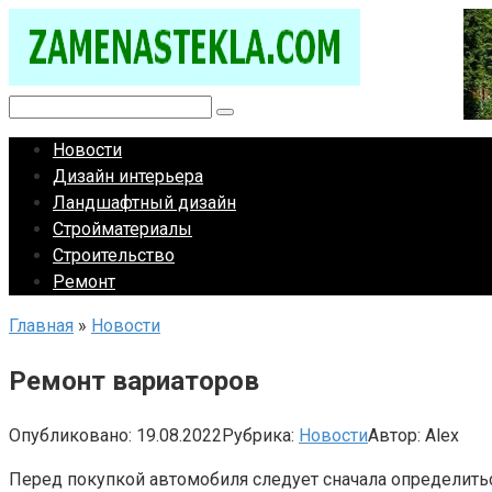
Перейти
к
контенту
Поиск:
Новости
Дизайн интерьера
Ландшафтный дизайн
Стройматериалы
Строительство
Ремонт
Главная
»
Новости
Ремонт вариаторов
Опубликовано:
19.08.2022
Рубрика:
Новости
Автор:
Alex
Перед покупкой автомобиля следует сначала определиться