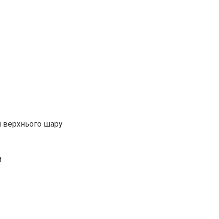
я верхнього шару
м