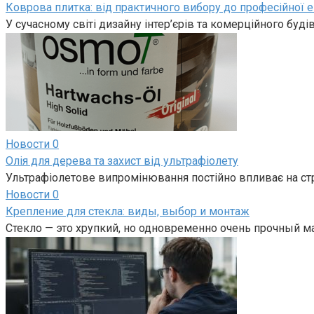
Коврова плитка: від практичного вибору до професійної е
У сучасному світі дизайну інтер’єрів та комерційного буд
Новости
0
Олія для дерева та захист від ультрафіолету
Ультрафіолетове випромінювання постійно впливає на ст
Новости
0
Крепление для стекла: виды, выбор и монтаж
Стекло — это хрупкий, но одновременно очень прочный м