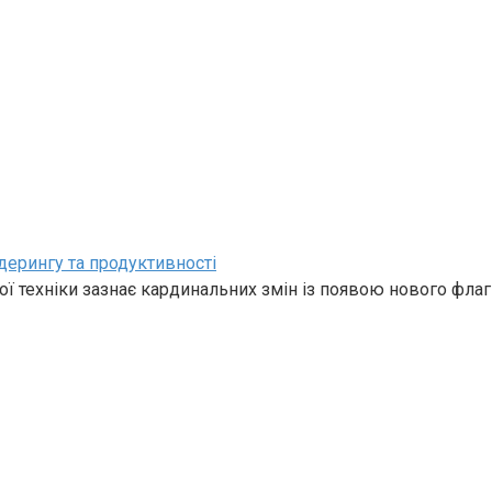
дерингу та продуктивності
ї техніки зазнає кардинальних змін із появою нового фла