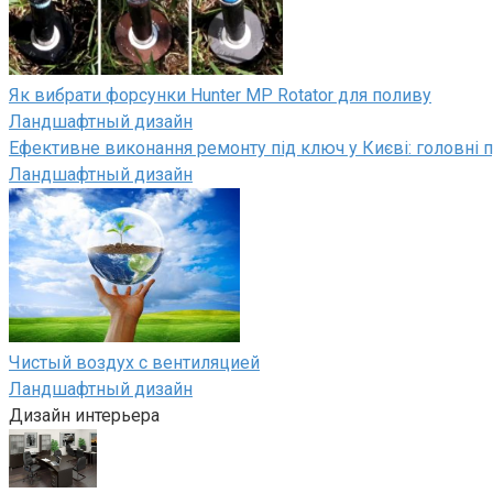
Як вибрати форсунки Hunter MP Rotator для поливу
Ландшафтный дизайн
Ефективне виконання ремонту під ключ у Києві: головні п
Ландшафтный дизайн
Чистый воздух с вентиляцией
Ландшафтный дизайн
Дизайн интерьера