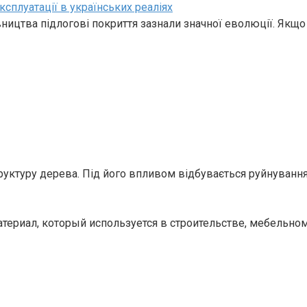
ксплуатації в українських реаліях
івництва підлогові покриття зазнали значної еволюції. Якщо
руктуру дерева. Під його впливом відбувається руйнуванн
атериал, который используется в строительстве, мебельно