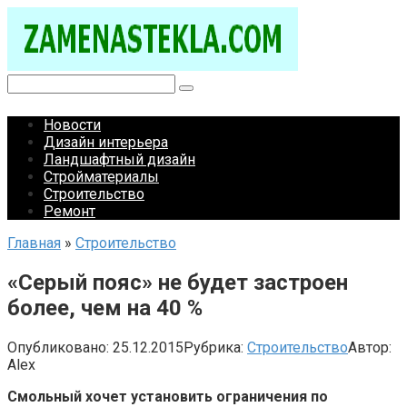
Перейти
к
контенту
Поиск:
Новости
Дизайн интерьера
Ландшафтный дизайн
Стройматериалы
Строительство
Ремонт
Главная
»
Строительство
«Серый пояс» не будет застроен
более, чем на 40 %
Опубликовано:
25.12.2015
Рубрика:
Строительство
Автор:
Alex
Смольный хочет установить ограничения по