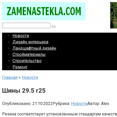
Перейти
к
контенту
Поиск:
Новости
Дизайн интерьера
Ландшафтный дизайн
Стройматериалы
Строительство
Ремонт
Главная
»
Новости
Шины 29.5 r25
Опубликовано:
21.10.2022
Рубрика:
Новости
Автор:
Alex
Резина соответствует установленным стандартам качеств