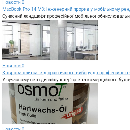
Новости
0
MacBook Pro 14 M3: Інженерний прорив у мобільному рен
Сучасний ландшафт професійної мобільної обчислювально
Новости
0
Коврова плитка: від практичного вибору до професійної е
У сучасному світі дизайну інтер’єрів та комерційного буд
Новости
0