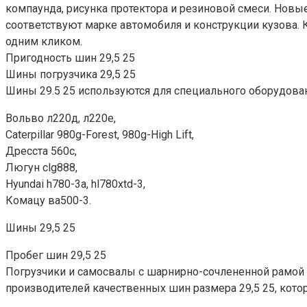
компаунда, рисунка протектора и резиновой смеси. Нов
соответствуют марке автомобиля и конструкции кузова.
одним кликом.
Пригодность шин 29,5 25
Шины погрузчика 29,5 25
Шины 29.5 25 используются для специального оборудован
Вольво л220д, л220е,
Caterpillar 980g-Forest, 980g-High Lift,
Дресста 560с,
Люгун clg888,
Hyundai h780-3a, hl780xtd-3,
Комацу ва500-3.
Шины 29,5 25
Пробег шин 29,5 25
Погрузчики и самосвалы с шарнирно-сочлененной рамой 
производителей качественных шин размера 29,5 25, кото