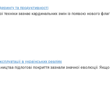
дерингу та продуктивності
ї техніки зазнає кардинальних змін із появою нового фла
ксплуатації в українських реаліях
івництва підлогові покриття зазнали значної еволюції. Якщо