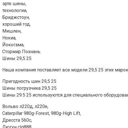
эрте шины,
технологии,
Бриджстоун,
хороший год,
Мишлен,
Нокиа,
Йокогама,
Стормир Познань.
Шины 29,5 25
Наша компания поставляет все модели 29,5 25 этих маро
Пригодность шин 29,5 25
Шины погрузчика 29,5 25
Шины 29.5 25 используются для специального оборудован
Вольво л220д, л220е,
Caterpillar 980g-Forest, 980g-High Lift,
Дресста 560с,
Люгун clg888,