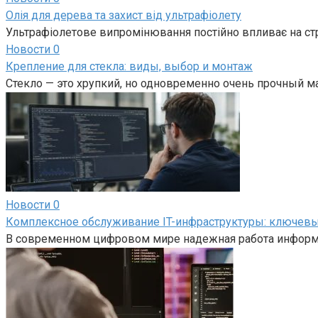
Олія для дерева та захист від ультрафіолету
Ультрафіолетове випромінювання постійно впливає на ст
Новости
0
Крепление для стекла: виды, выбор и монтаж
Стекло — это хрупкий, но одновременно очень прочный м
Новости
0
Комплексное обслуживание IT-инфраструктуры: ключевы
В современном цифровом мире надежная работа информ