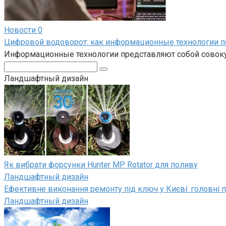
Новости
0
Цифровой водоворот: как информационные технологии 
Информационные технологии представляют собой совокуп
Поиск:
Ландшафтный дизайн
Як вибрати форсунки Hunter MP Rotator для поливу
Ландшафтный дизайн
Ефективне виконання ремонту під ключ у Києві: головні п
Ландшафтный дизайн