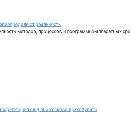
переопределяют реальность
ность методов, процессов и программно-аппаратных средс
ріоритети, які слід обов’язково враховувати