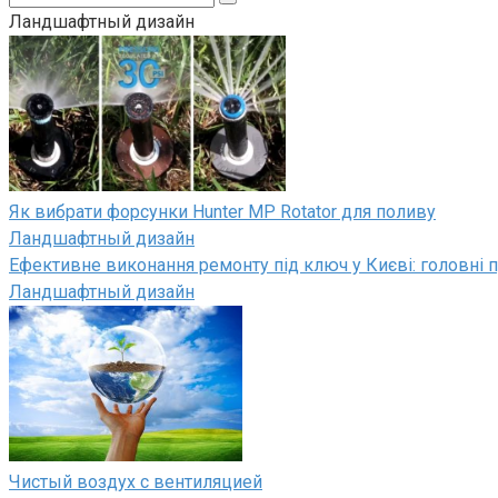
Ландшафтный дизайн
Як вибрати форсунки Hunter MP Rotator для поливу
Ландшафтный дизайн
Ефективне виконання ремонту під ключ у Києві: головні п
Ландшафтный дизайн
Чистый воздух с вентиляцией