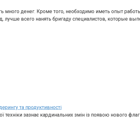
ть много денег. Кроме того, необходимо иметь опыт работы
д, лучше всего нанять бригаду специалистов, которые вып
дерингу та продуктивності
ї техніки зазнає кардинальних змін із появою нового фла