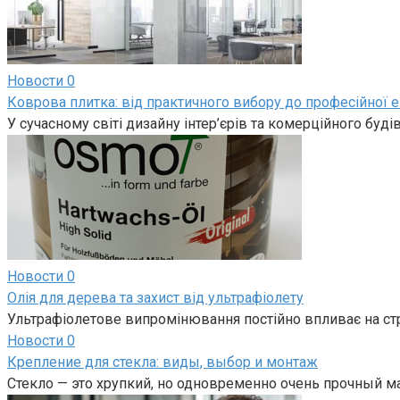
Новости
0
Коврова плитка: від практичного вибору до професійної е
У сучасному світі дизайну інтер’єрів та комерційного буд
Новости
0
Олія для дерева та захист від ультрафіолету
Ультрафіолетове випромінювання постійно впливає на ст
Новости
0
Крепление для стекла: виды, выбор и монтаж
Стекло — это хрупкий, но одновременно очень прочный м