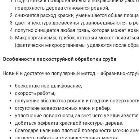
Подготовка к полировальным и покрасочным работам
поверхность дерева становится ровной;
снижается расход краски, уменьшается общая площ
цвет и текстура древесины уравновешиваются, в рез
попутно очищается любая грязь, которая может возн
Микроорганизмы, грибок, который может появиться 
(фактически микроорганизмы удаляются после обра
Особенности пескоструйной обработки сруба
Новый и достаточно популярный метод – абразивно-струй
бесконтактное шлифование;
скорость работы;
получение абсолютно ровной и гладкой поверхности
отсутствие всевозможных ямок и ребер;
уплотнение поверхности, за счет чего увеличиваетс
добиться эффекта красивой текстуры дерева;
благодаря наличию плотной поверхности можно значи
легкость работы в труднодоступных местах.