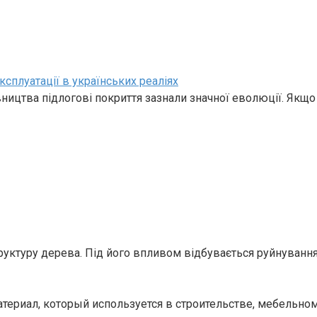
ксплуатації в українських реаліях
івництва підлогові покриття зазнали значної еволюції. Якщо
руктуру дерева. Під його впливом відбувається руйнуванн
атериал, который используется в строительстве, мебельно