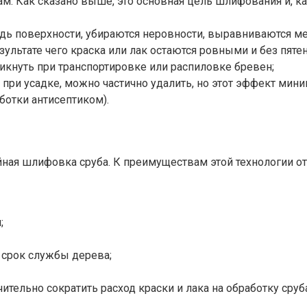
. Как сказано выше, это основная цель шлифования и, ка
адь поверхности, убираются неровности, выравниваются м
ультате чего краска или лак остаются ровными и без пятен
икнуть при транспортировке или распиловке бревен;
при усадке, можно частично удалить, но этот эффект мини
ботки антисептиком).
ная шлифовка сруба. К преимуществам этой технологии от
;
я срок службы дерева;
тельно сократить расход краски и лака на обработку сруба