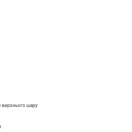
я верхнього шару
м