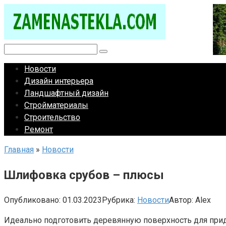
Перейти
к
контенту
Поиск:
Новости
Дизайн интерьера
Ландшафтный дизайн
Стройматериалы
Строительство
Ремонт
Главная
»
Новости
Шлифовка срубов – плюсы
Опубликовано:
01.03.2023
Рубрика:
Новости
Автор:
Alex
Идеально подготовить деревянную поверхность для прида