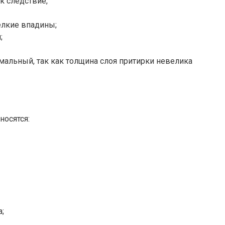
к следствие,
елкие впадины;
;
мальный, так как толщина слоя притирки невелика
носятся:
;