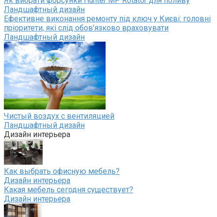
Як вибрати форсунки Hunter MP Rotator для поливу
Ландшафтный дизайн
Ефективне виконання ремонту під ключ у Києві: головні
пріоритети, які слід обов’язково враховувати
Ландшафтный дизайн
Чистый воздух с вентиляцией
Ландшафтный дизайн
Дизайн интерьера
Как выбрать офисную мебель?
Дизайн интерьера
Какая мебель сегодня существует?
Дизайн интерьера