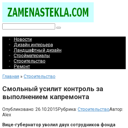
Перейти
к
контенту
Поиск:
Новости
Дизайн интерьера
Ландшафтный дизайн
Стройматериалы
Строительство
Ремонт
Главная
»
Строительство
Смольный усилит контроль за
выполнением капремонта
Опубликовано:
26.10.2015
Рубрика:
Строительство
Автор:
Alex
Вице-губернатор уволил двух сотрудников фонда