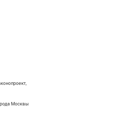
аконопроект,
орода Москвы