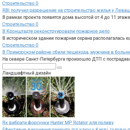
Строительство
0
RBI получил разрешение на строительство жилья у Лева
В рамках проекта появятся дома высотой от 4 до 11 эта
Строительство
0
В Кронштадте реконструировали пожарное депо
В историческом здании пожарная охрана располагалась еще
Строительство
0
В Приморском районе сбили пешехода, мужчина в больн
На севере Санкт-Петербурга произошло ДТП с пострада
Поиск:
Ландшафтный дизайн
Як вибрати форсунки Hunter MP Rotator для поливу
Ефективне виконання ремонту під ключ у Києві: головні п