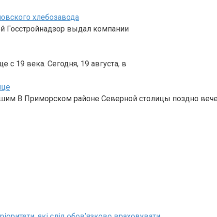
шовского хлебозавода
жей Госстройнадзор выдал компании
 с 19 века. Сегодня, 19 августа, в
ице
вшим В Приморском районе Северной столицы поздно веч
ріоритети, які слід обов’язково враховувати