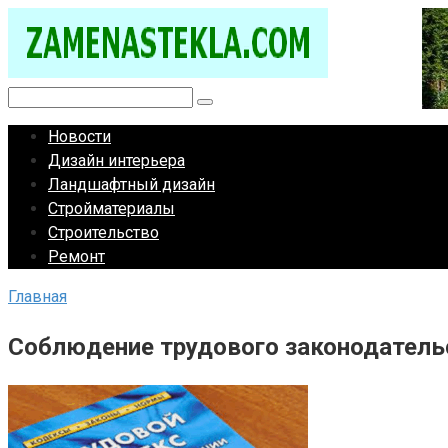
Перейти
к
контенту
Поиск:
Новости
Дизайн интерьера
Ландшафтный дизайн
Стройматериалы
Строительство
Ремонт
Главная
Соблюдение трудового законодатель