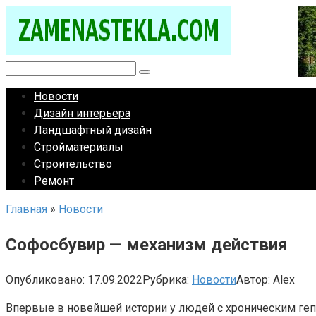
Перейти
к
контенту
Поиск:
Новости
Дизайн интерьера
Ландшафтный дизайн
Стройматериалы
Строительство
Ремонт
Главная
»
Новости
Софосбувир — механизм действия
Опубликовано:
17.09.2022
Рубрика:
Новости
Автор:
Alex
Впервые в новейшей истории у людей с хроническим геп