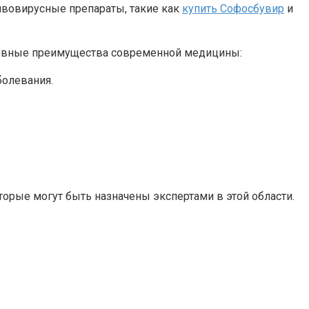
ивовирусные препараты, такие как
купить Софосбувир
и
сновные преимущества современной медицины:
болевания.
орые могут быть назначены экспертами в этой области.