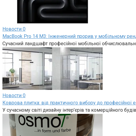
Новости
0
MacBook Pro 14 M3: Інженерний прорив у мобільному рен
Сучасний ландшафт професійної мобільної обчислювально
Новости
0
Коврова плитка: від практичного вибору до професійної е
У сучасному світі дизайну інтер’єрів та комерційного буд