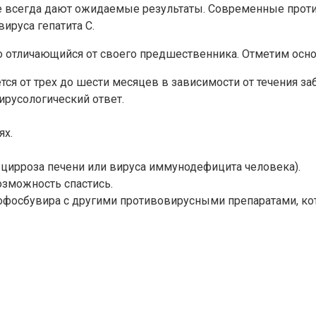
не всегда дают ожидаемые результаты. Современные прот
ируса гепатита С.
но отличающийся от своего предшественника. Отметим о
ся от трех до шести месяцев в зависимости от течения за
ирусологический ответ.
ях.
 цирроза печени или вируса иммунодефицита человека).
озможность спастись.
офосбувира с другими противовирусными препаратами, кот