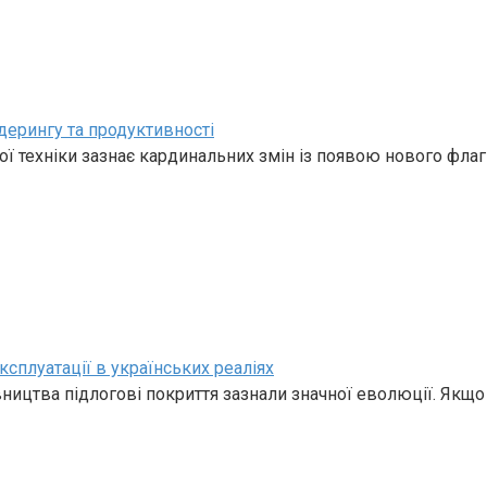
дерингу та продуктивності
ї техніки зазнає кардинальних змін із появою нового фла
ксплуатації в українських реаліях
івництва підлогові покриття зазнали значної еволюції. Якщо