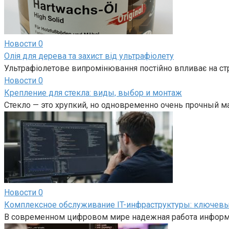
Новости
0
Олія для дерева та захист від ультрафіолету
Ультрафіолетове випромінювання постійно впливає на ст
Новости
0
Крепление для стекла: виды, выбор и монтаж
Стекло — это хрупкий, но одновременно очень прочный м
Новости
0
Комплексное обслуживание IT-инфраструктуры: ключевы
В современном цифровом мире надежная работа информ