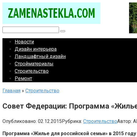
Перейти
к
контенту
Поиск:
Новости
Дизайн интерьера
Ландшафтный дизайн
Стройматериалы
Строительство
Ремонт
Главная
»
Строительство
Совет Федерации: Программа «Жилье 
Опубликовано:
02.12.2015
Рубрика:
Строительство
Автор:
A
Программа «Жилье для российской семьи» в 2015 год