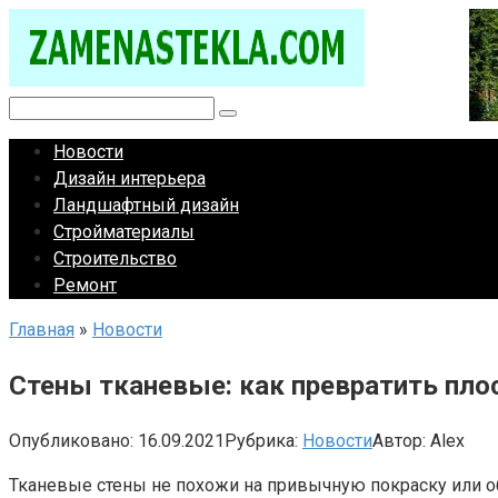
Перейти
к
контенту
Поиск:
Новости
Дизайн интерьера
Ландшафтный дизайн
Стройматериалы
Строительство
Ремонт
Главная
»
Новости
Стены тканевые: как превратить плос
Опубликовано:
16.09.2021
Рубрика:
Новости
Автор:
Alex
Тканевые стены не похожи на привычную покраску или об