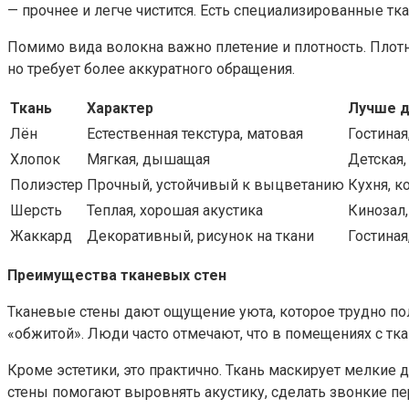
— прочнее и легче чистится. Есть специализированные т
Помимо вида волокна важно плетение и плотность. Плотн
но требует более аккуратного обращения.
Ткань
Характер
Лучше д
Лён
Естественная текстура, матовая
Гостиная
Хлопок
Мягкая, дышащая
Детская,
Полиэстер
Прочный, устойчивый к выцветанию
Кухня, 
Шерсть
Теплая, хорошая акустика
Кинозал,
Жаккард
Декоративный, рисунок на ткани
Гостиная
Преимущества тканевых стен
Тканевые стены дают ощущение уюта, которое трудно пол
«обжитой». Люди часто отмечают, что в помещениях с тк
Кроме эстетики, это практично. Ткань маскирует мелкие
стены помогают выровнять акустику, сделать звонкие п