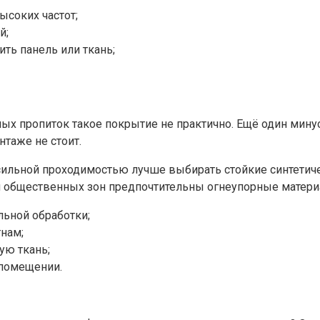
ысоких частот;
й;
ть панель или ткань;
тных пропиток такое покрытие не практично. Ещё один мину
таже не стоит.
ильной проходимостью лучше выбирать стойкие синтетиче
ля общественных зон предпочтительны огнеупорные матери
льной обработки;
нам;
ую ткань;
 помещении.