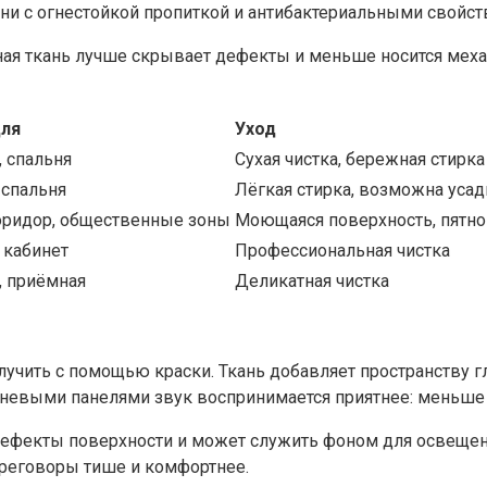
кани с огнестойкой пропиткой и антибактериальными свой
ая ткань лучше скрывает дефекты и меньше носится механ
ля
Уход
, спальня
Сухая чистка, бережная стирка
 спальня
Лёгкая стирка, возможна усад
коридор, общественные зоны
Моющаяся поверхность, пятн
 кабинет
Профессиональная чистка
, приёмная
Деликатная чистка
учить с помощью краски. Ткань добавляет пространству гл
аневыми панелями звук воспринимается приятнее: меньше 
 дефекты поверхности и может служить фоном для освещен
ереговоры тише и комфортнее.