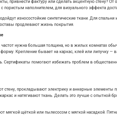
кты, привнести фактуру или сделать акцентную стену? От о
и с пористым наполнителем, для визуального эффекта дост
подойдут износостойкие синтетические ткани. Для спальни
 составы продлевают жизнь покрытия.
ие
 частот нужна большая толщина, но в жилых комнатах обыч
 форму. Крепление бывает на каркас, клей или липучку — 
ть. Сертификаты помогают избежать проблем в общественн
ют стену, прокладывают электрику и анкерные элементы 
аркас и натягивают ткань. Делать это лучше с опытной бр
ают мягкой щёткой или пылесосом с мягкой насадкой. Пя