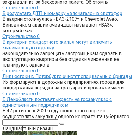
закрывали из-за бесхозного пакета. Об этом в
Строительство
0
В результате ДТП иномарку «впечатало» в светофор
В аварии столкнулись «ВАЗ-2107» и Chevrolet Aveo.
Виновником аварии очевидцы называют «ВАЗ»,
который ехал
Строительство
0
В критерии стандартного жилья могут включить
минимальную отделку
Законодательно запрещать застройщикам сдавать в
эксплуатацию квартиры без отделки чиновники не
планируют, однако в
Строительство
0
Ливнестоки в Петербурге очистят специальные бригады
Их формируют в дорожных предприятиях города для
поддержания порядка на тротуарах и проезжей части.
Строительство
0
В Ленобласти поставят «крест» на госзакупках с
единственным подрядчиком
В 47 регионе к 2020 году полностью запретят
осуществлять закупки у одного контрагента Губернатор
Поиск:
Ландшафтный дизайн