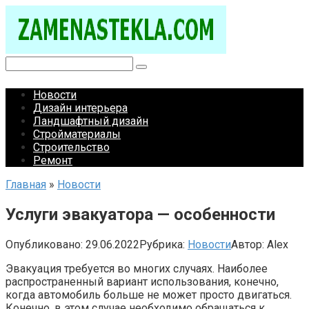
Перейти
к
контенту
Поиск:
Новости
Дизайн интерьера
Ландшафтный дизайн
Стройматериалы
Строительство
Ремонт
Главная
»
Новости
Услуги эвакуатора — особенности
Опубликовано:
29.06.2022
Рубрика:
Новости
Автор:
Alex
Эвакуация требуется во многих случаях. Наиболее
распространенный вариант использования, конечно,
когда автомобиль больше не может просто двигаться.
Конечно, в этом случае необходимо обращаться к