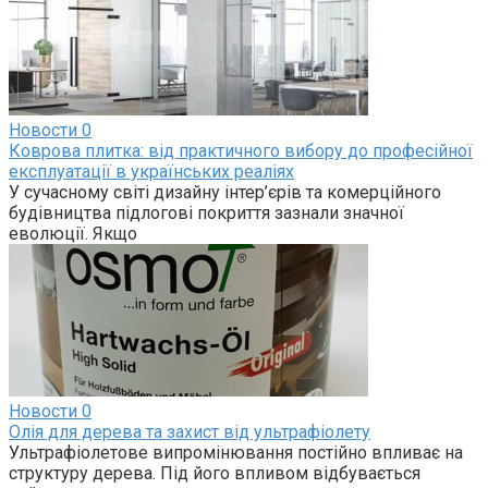
Новости
0
Коврова плитка: від практичного вибору до професійної
експлуатації в українських реаліях
У сучасному світі дизайну інтер’єрів та комерційного
будівництва підлогові покриття зазнали значної
еволюції. Якщо
Новости
0
Олія для дерева та захист від ультрафіолету
Ультрафіолетове випромінювання постійно впливає на
структуру дерева. Під його впливом відбувається