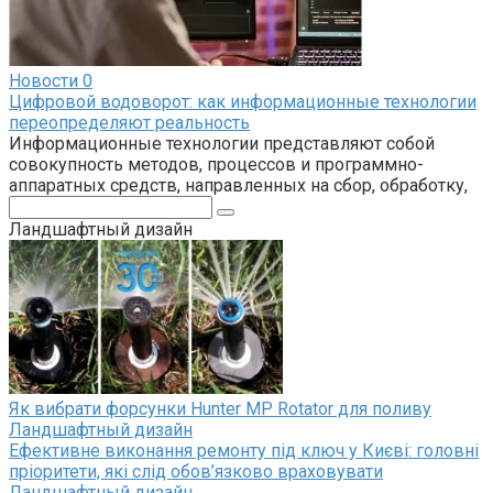
Новости
0
Цифровой водоворот: как информационные технологии
переопределяют реальность
Информационные технологии представляют собой
совокупность методов, процессов и программно-
аппаратных средств, направленных на сбор, обработку,
Поиск:
Ландшафтный дизайн
Як вибрати форсунки Hunter MP Rotator для поливу
Ландшафтный дизайн
Ефективне виконання ремонту під ключ у Києві: головні
пріоритети, які слід обов’язково враховувати
Ландшафтный дизайн