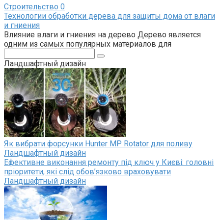
Строительство
0
Технологии обработки дерева для защиты дома от влаги
и гниения
Влияние влаги и гниения на дерево Дерево является
одним из самых популярных материалов для
Поиск:
Ландшафтный дизайн
Як вибрати форсунки Hunter MP Rotator для поливу
Ландшафтный дизайн
Ефективне виконання ремонту під ключ у Києві: головні
пріоритети, які слід обов’язково враховувати
Ландшафтный дизайн