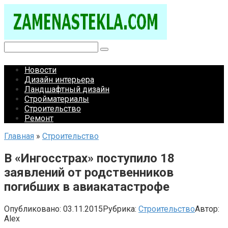
Перейти
к
контенту
Поиск:
Новости
Дизайн интерьера
Ландшафтный дизайн
Стройматериалы
Строительство
Ремонт
Главная
»
Строительство
В «Ингосстрах» поступило 18
заявлений от родственников
погибших в авиакатастрофе
Опубликовано:
03.11.2015
Рубрика:
Строительство
Автор:
Alex