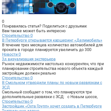
0
Понравилась статья? Поделиться с друзьями:
Вам также может быть интересно
Строительство
0
В Петербурге открывается каршеринг «Делимобиль»
В течение трех месяцев количество автомобилей для
проката в городе планируется увеличить до 300
Новости
0
3д визуализация экстерьера
Рынок недвижимости настолько конкурентен, что при
планировании строительства нового объекта каждый
застройщик должен реально
Строительство
0
В Смольном утвердили планы по новым развязкам с
ЗСД
Смольный сообщает о том, что планируются три
дополнительные развязки с ЗСД: с Новым шоссе,
Строительство
0
Застройщик «Охта Групп» хочет создать в Петербурге
Театральную аллею