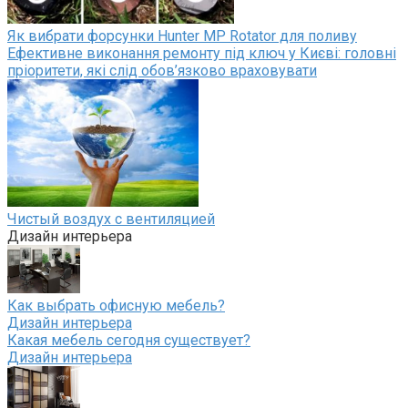
Як вибрати форсунки Hunter MP Rotator для поливу
Ефективне виконання ремонту під ключ у Києві: головні
пріоритети, які слід обов’язково враховувати
Чистый воздух с вентиляцией
Дизайн интерьера
Как выбрать офисную мебель?
Дизайн интерьера
Какая мебель сегодня существует?
Дизайн интерьера