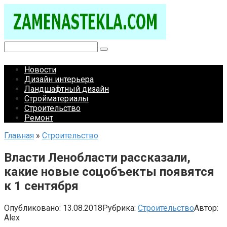
Перейти
к
контенту
Поиск:
Новости
Дизайн интерьера
Ландшафтный дизайн
Стройматериалы
Строительство
Ремонт
Главная
»
Строительство
Власти Ленобласти рассказали,
какие новые соцобъекты появятся
к 1 сентября
Опубликовано:
13.08.2018
Рубрика:
Строительство
Автор:
Alex