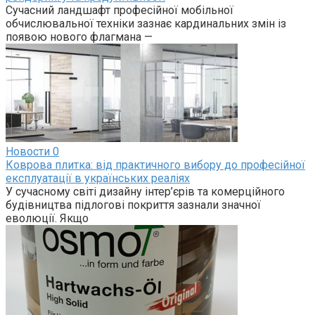
Сучасний ландшафт професійної мобільної
обчислювальної техніки зазнає кардинальних змін із
появою нового флагмана —
Новости
0
Коврова плитка: від практичного вибору до професійної
експлуатації в українських реаліях
У сучасному світі дизайну інтер’єрів та комерційного
будівництва підлогові покриття зазнали значної
еволюції. Якщо