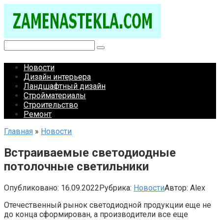
Перейти
к
контенту
Поиск:
Новости
Дизайн интерьера
Ландшафтный дизайн
Стройматериалы
Строительство
Ремонт
Главная
»
Новости
Встраиваемые светодиодные
потолочные светильники
Опубликовано:
16.09.2022
Рубрика:
Новости
Автор:
Alex
Отечественный рынок светодиодной продукции еще не
до конца сформирован, а производители все еще