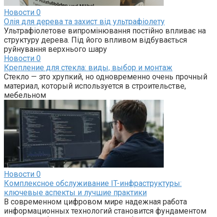
Новости
0
Олія для дерева та захист від ультрафіолету
Ультрафіолетове випромінювання постійно впливає на
структуру дерева. Під його впливом відбувається
руйнування верхнього шару
Новости
0
Крепление для стекла: виды, выбор и монтаж
Стекло — это хрупкий, но одновременно очень прочный
материал, который используется в строительстве,
мебельном
Новости
0
Комплексное обслуживание IT-инфраструктуры:
ключевые аспекты и лучшие практики
В современном цифровом мире надежная работа
информационных технологий становится фундаментом