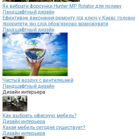
Як вибрати форсунки Hunter MP Rotator для поливу
Ландшафтный дизайн
Ефективне виконання ремонту під ключ у Києві: головні
пріоритети, які слід обов’язково враховувати
Ландшафтный дизайн
Чистый воздух с вентиляцией
Ландшафтный дизайн
Дизайн интерьера
Как выбрать офисную мебель?
Дизайн интерьера
Какая мебель сегодня существует?
Дизайн интерьера