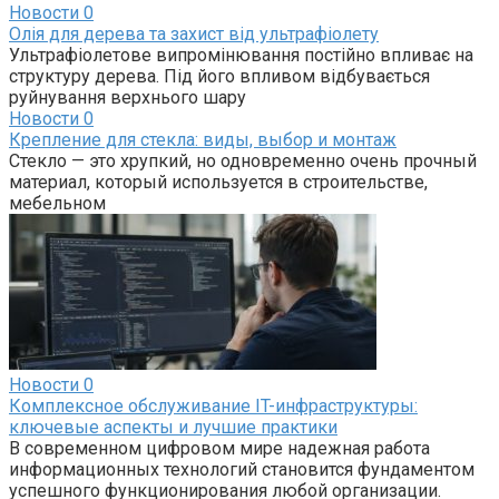
Новости
0
Олія для дерева та захист від ультрафіолету
Ультрафіолетове випромінювання постійно впливає на
структуру дерева. Під його впливом відбувається
руйнування верхнього шару
Новости
0
Крепление для стекла: виды, выбор и монтаж
Стекло — это хрупкий, но одновременно очень прочный
материал, который используется в строительстве,
мебельном
Новости
0
Комплексное обслуживание IT-инфраструктуры:
ключевые аспекты и лучшие практики
В современном цифровом мире надежная работа
информационных технологий становится фундаментом
успешного функционирования любой организации.