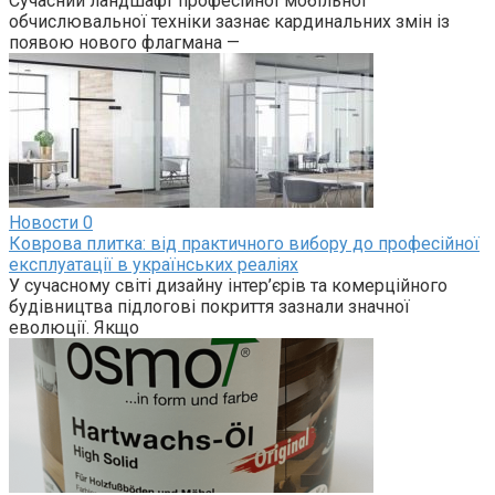
Сучасний ландшафт професійної мобільної
обчислювальної техніки зазнає кардинальних змін із
появою нового флагмана —
Новости
0
Коврова плитка: від практичного вибору до професійної
експлуатації в українських реаліях
У сучасному світі дизайну інтер’єрів та комерційного
будівництва підлогові покриття зазнали значної
еволюції. Якщо