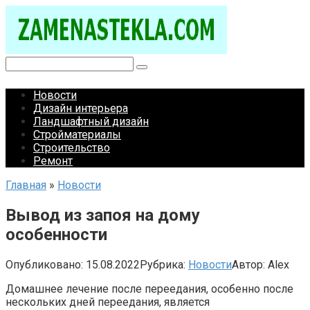
Перейти
к
контенту
Поиск:
Новости
Дизайн интерьера
Ландшафтный дизайн
Стройматериалы
Строительство
Ремонт
Главная
»
Новости
Вывод из запоя на дому
особенности
Опубликовано:
15.08.2022
Рубрика:
Новости
Автор:
Alex
Домашнее лечение после переедания, особенно после
нескольких дней переедания, является