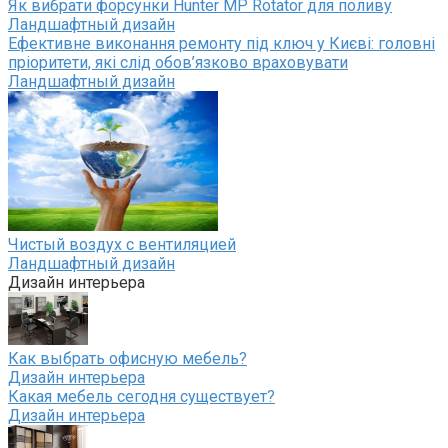
Як вибрати форсунки Hunter MP Rotator для поливу
Ландшафтный дизайн
Ефективне виконання ремонту під ключ у Києві: головні
пріоритети, які слід обов’язково враховувати
Ландшафтный дизайн
Чистый воздух с вентиляцией
Ландшафтный дизайн
Дизайн интерьера
Как выбрать офисную мебель?
Дизайн интерьера
Какая мебель сегодня существует?
Дизайн интерьера