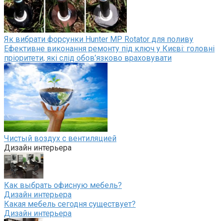
Як вибрати форсунки Hunter MP Rotator для поливу
Ефективне виконання ремонту під ключ у Києві: головні
пріоритети, які слід обов’язково враховувати
Чистый воздух с вентиляцией
Дизайн интерьера
Как выбрать офисную мебель?
Дизайн интерьера
Какая мебель сегодня существует?
Дизайн интерьера