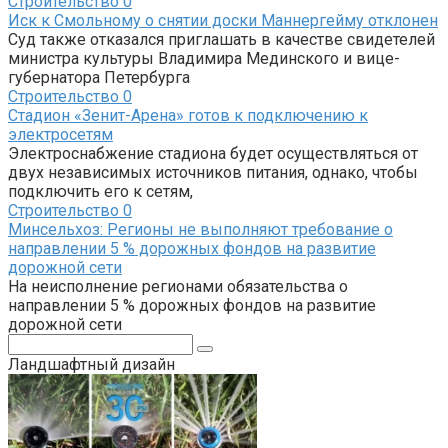
Строительство
0
Иск к Смольному о снятии доски Маннергейму отклонен
Суд также отказался приглашать в качестве свидетелей
министра культуры Владимира Мединского и вице-
губернатора Петербурга
Строительство
0
Стадион «Зенит-Арена» готов к подключению к
электросетям
Электроснабжение стадиона будет осуществляться от
двух независимых источников питания, однако, чтобы
подключить его к сетям,
Строительство
0
Минсельхоз: Регионы не выполняют требование о
направлении 5 % дорожных фондов на развитие
дорожной сети
На неисполнение регионами обязательства о
направлении 5 % дорожных фондов на развитие
дорожной сети
Поиск:
Ландшафтный дизайн