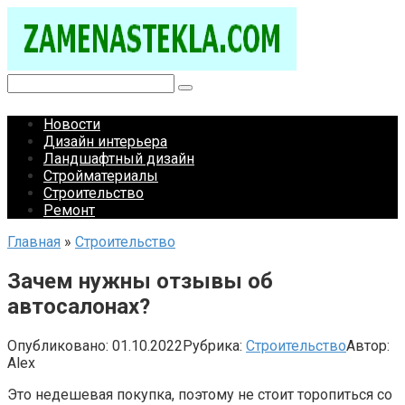
Перейти
к
контенту
Поиск:
Новости
Дизайн интерьера
Ландшафтный дизайн
Стройматериалы
Строительство
Ремонт
Главная
»
Строительство
Зачем нужны отзывы об
автосалонах?
Опубликовано:
01.10.2022
Рубрика:
Строительство
Автор:
Alex
Это недешевая покупка, поэтому не стоит торопиться со