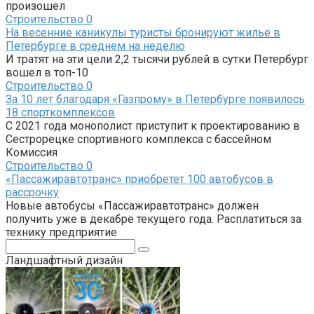
произошел
Строительство
0
На весенние каникулы туристы бронируют жилье в
Петербурге в среднем на неделю
И тратят на эти цели 2,2 тысячи рублей в сутки Петербург
вошел в топ-10
Строительство
0
За 10 лет благодаря «Газпрому» в Петербурге появилось
18 спорткомплексов
С 2021 года монополист приступит к проектированию в
Сестрорецке спортивного комплекса с бассейном
Комиссия
Строительство
0
«Пассажиравтотранс» приобретет 100 автобусов в
рассрочку
Новые автобусы «Пассажиравтотранс» должен
получить уже в декабре текущего года. Расплатиться за
технику предприятие
Поиск:
Ландшафтный дизайн