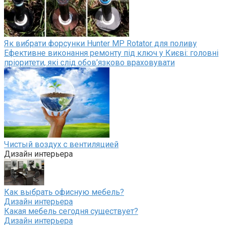
Як вибрати форсунки Hunter MP Rotator для поливу
Ефективне виконання ремонту під ключ у Києві: головні
пріоритети, які слід обов’язково враховувати
Чистый воздух с вентиляцией
Дизайн интерьера
Как выбрать офисную мебель?
Дизайн интерьера
Какая мебель сегодня существует?
Дизайн интерьера