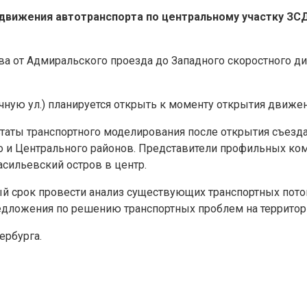
вижения автотранспорта по центральному участку ЗСД,
 от Адмиральского проезда до Западного скоростного диа
чную ул.) планируется открыть к моменту открытия движен
аты транспортного моделирования после открытия съезда 
о и Центрального районов. Представители профильных коми
асильевский остров в центр.
й срок провести анализ существующих транспортных поток
едложения по решению транспортных проблем на территор
ербурга.