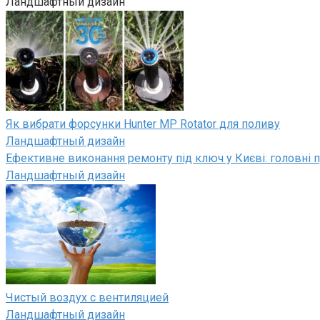
Ландшафтный дизайн
Як вибрати форсунки Hunter MP Rotator для поливу
Ландшафтный дизайн
Ефективне виконання ремонту під ключ у Києві: головні п
Ландшафтный дизайн
Чистый воздух с вентиляцией
Ландшафтный дизайн