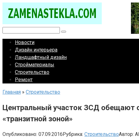
Перейти
к
контенту
Поиск:
Новости
Дизайн интерьера
Ландшафтный дизайн
Стройматериалы
Строительство
Ремонт
Главная
»
Строительство
Центральный участок ЗСД обещают от
«транзитной зоной»
Опубликовано:
07.09.2016
Рубрика:
Строительство
Автор:
A