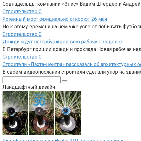
Совладельцы компании «Элис» Вадим Штерцер и Андрей
Строительство
0
Яхтенный мост официально откроют 26 мая
Но к этому времени на нем уже успеют побывать футбол
Строительство
0
Дожди ждут петербуржцев всю рабочую неделю
В Петербург пришли дожди и прохлада Новая рабочая не
Строительство
0
Строители «Лахта-центра» рассказали об архитектурных 
В своем видеопослании строители сделали упор на здан
Поиск:
Ландшафтный дизайн
Як вибрати форсунки Hunter MP Rotator для поливу