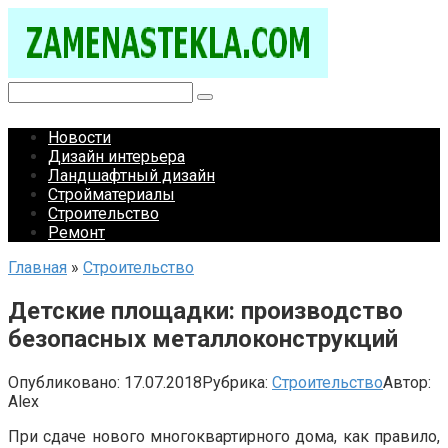
Перейти
к
контенту
Поиск:
Новости
Дизайн интерьера
Ландшафтный дизайн
Стройматериалы
Строительство
Ремонт
Главная
»
Строительство
Детские площадки: производство
безопасных металлоконструкций
Опубликовано:
17.07.2018
Рубрика:
Строительство
Автор:
Alex
При сдаче нового многоквартирного дома, как правило,