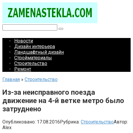
Перейти
к
контенту
Поиск:
Новости
Дизайн интерьера
Ландшафтный дизайн
Стройматериалы
Строительство
Ремонт
Главная
»
Строительство
Из-за неисправного поезда
движение на 4-й ветке метро было
затруднено
Опубликовано:
17.08.2016
Рубрика:
Строительство
Автор:
Alex