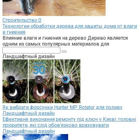
Строительство
0
Технологии обработки дерева для защиты дома от влаги
и гниения
Влияние влаги и гниения на дерево Дерево является
одним из самых популярных материалов для
Поиск:
Ландшафтный дизайн
Як вибрати форсунки Hunter MP Rotator для поливу
Ландшафтный дизайн
Ефективне виконання ремонту під ключ у Києві: головні
пріоритети, які слід обов’язково враховувати
Ландшафтный дизайн