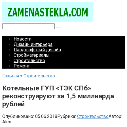
Перейти
к
контенту
Поиск:
Новости
Дизайн интерьера
Ландшафтный дизайн
Стройматериалы
Строительство
Ремонт
Главная
»
Строительство
Котельные ГУП «ТЭК СПб»
реконструируют за 1,5 миллиарда
рублей
Опубликовано:
05.06.2018
Рубрика:
Строительство
Автор:
Alex