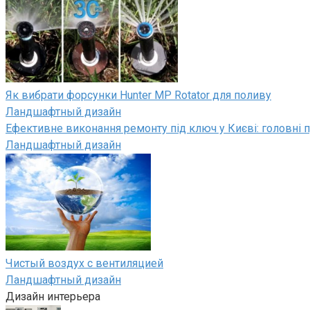
Як вибрати форсунки Hunter MP Rotator для поливу
Ландшафтный дизайн
Ефективне виконання ремонту під ключ у Києві: головні п
Ландшафтный дизайн
Чистый воздух с вентиляцией
Ландшафтный дизайн
Дизайн интерьера