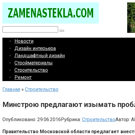
Перейти
к
контенту
Поиск:
Новости
Дизайн интерьера
Ландшафтный дизайн
Стройматериалы
Строительство
Ремонт
Главная
»
Строительство
Минстрою предлагают изымать пробл
Опубликовано:
29.06.2016
Рубрика:
Строительство
Автор:
A
Правительство Московской области предлагает внест