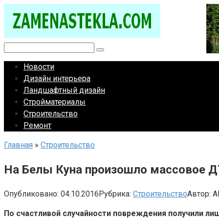
Перейти
к
контенту
Поиск:
Новости
Дизайн интерьера
Ландшафтный дизайн
Стройматериалы
Строительство
Ремонт
Главная
»
Строительство
На Белы Куна произошло массовое 
Опубликовано:
04.10.2016
Рубрика:
Строительство
Автор:
A
По счастливой случайности повреждения получили ли