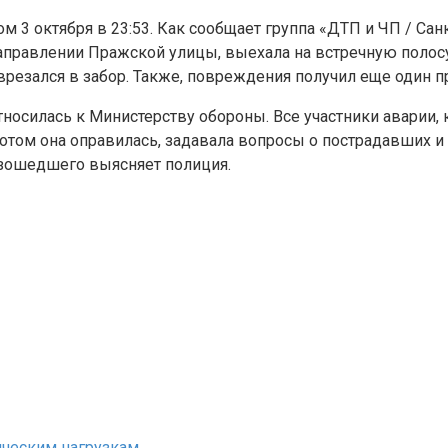
 3 октября в 23:53. Как сообщает группа «ДТП и ЧП / Са
направлении Пражской улицы, выехала на встречную полос
и врезался в забор. Также, повреждения получил еще один
осилась к Министерству обороны. Все участники аварии, к
отом она оправилась, задавала вопросы о пострадавших и 
изошедшего выясняет полиция.
ическим нагрузкам