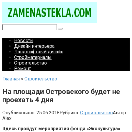
Перейти
к
контенту
Поиск:
Новости
Дизайн интерьера
Ландшафтный дизайн
Стройматериалы
Строительство
Ремонт
Главная
»
Строительство
На площади Островского будет не
проехать 4 дня
Опубликовано:
25.06.2018
Рубрика:
Строительство
Автор:
Alex
Здесь пройдут мероприятия фонда «Экокультура»