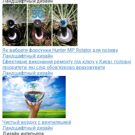
Ландшафтный дизайн
Як вибрати форсунки Hunter MP Rotator для поливу
Ландшафтный дизайн
Ефективне виконання ремонту під ключ у Києві: головні
пріоритети, які слід обов’язково враховувати
Ландшафтный дизайн
Чистый воздух с вентиляцией
Ландшафтный дизайн
Дизайн интерьера