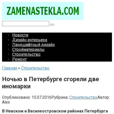
Перейти
к
контенту
Поиск:
Новости
Дизайн интерьера
Ландшафтный дизайн
Стройматериалы
Строительство
Ремонт
Главная
»
Строительство
Ночью в Петербурге сгорели две
иномарки
Опубликовано:
15.07.2016
Рубрика:
Строительство
Автор:
Alex
В Невском и Василеостровском районах Петербурга