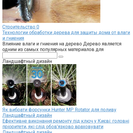
Строительство
0
Технологии обработки дерева для защиты дома от влаги
и гниения
Влияние влаги и гниения на дерево Дерево является
одним из самых популярных материалов для
Поиск:
Ландшафтный дизайн
Як вибрати форсунки Hunter MP Rotator для поливу
Ландшафтный дизайн
Ефективне виконання ремонту під ключ у Києві: головні
пріоритети, які слід обов’язково враховувати
Ландшафтный дизайн