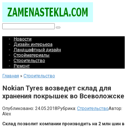
Перейти
к
контенту
Поиск:
Новости
Дизайн интерьера
Ландшафтный дизайн
Стройматериалы
Строительство
Ремонт
Главная
»
Строительство
Nokian Tyres возведет склад для
хранения покрышек во Всеволожске
Опубликовано:
24.05.2018
Рубрика:
Строительство
Автор:
Alex
Склад позволит компании производить на 2 млн шин в