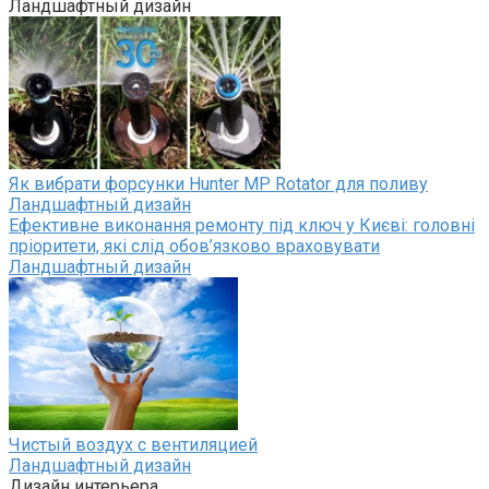
Ландшафтный дизайн
Як вибрати форсунки Hunter MP Rotator для поливу
Ландшафтный дизайн
Ефективне виконання ремонту під ключ у Києві: головні
пріоритети, які слід обов’язково враховувати
Ландшафтный дизайн
Чистый воздух с вентиляцией
Ландшафтный дизайн
Дизайн интерьера