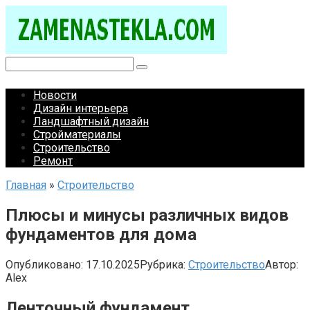
Перейти
к
контенту
Поиск:
Новости
Дизайн интерьера
Ландшафтный дизайн
Стройматериалы
Строительство
Ремонт
Главная
»
Строительство
Плюсы и минусы различных видов
фундаментов для дома
Опубликовано:
17.10.2025
Рубрика:
Строительство
Автор:
Alex
Ленточный фундамент