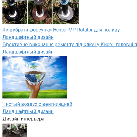
Як вибрати форсунки Hunter MP Rotator для поливу
Ландшафтный дизайн
Ефективне виконання ремонту під ключ у Києві: головні п
Ландшафтный дизайн
Чистый воздух с вентиляцией
Ландшафтный дизайн
Дизайн интерьера