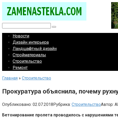
Перейти
к
контенту
Поиск:
Новости
Дизайн интерьера
Ландшафтный дизайн
Стройматериалы
Строительство
Ремонт
Главная
»
Строительство
Прокуратура объяснила, почему рухн
Опубликовано:
02.07.2018
Рубрика:
Строительство
Автор:
A
Бетонирование пролета проводилось с нарушениями т