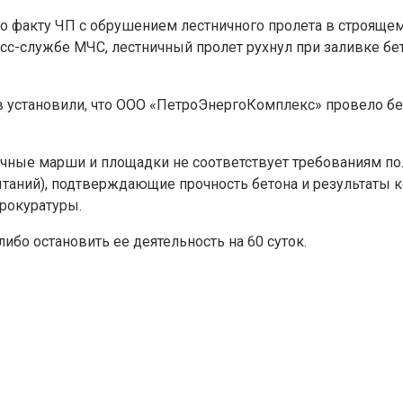
о факту ЧП с обрушением лестничного пролета в строяще
пресс-службе МЧС, лестничный пролет рухнул при заливке б
 установили, что ООО «ПетроЭнергоКомплекс» провело бет
ничные марши и площадки не соответствует требованиям п
таний), подтверждающие прочность бетона и результаты к
прокуратуры.
ибо остановить ее деятельность на 60 суток.