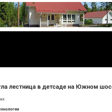
ула лестница в детсаде на Южном шос
lex
ехнологии