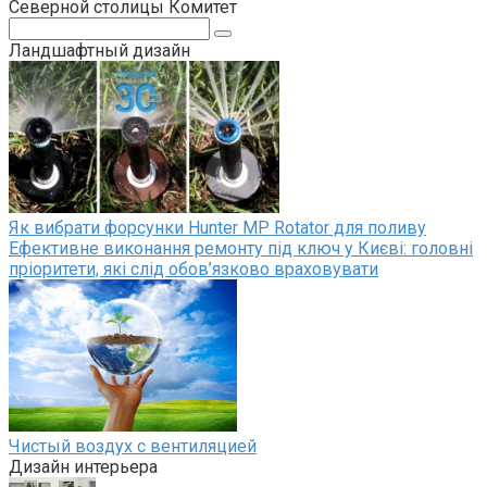
Северной столицы Комитет
Поиск:
Ландшафтный дизайн
Як вибрати форсунки Hunter MP Rotator для поливу
Ефективне виконання ремонту під ключ у Києві: головні
пріоритети, які слід обов’язково враховувати
Чистый воздух с вентиляцией
Дизайн интерьера