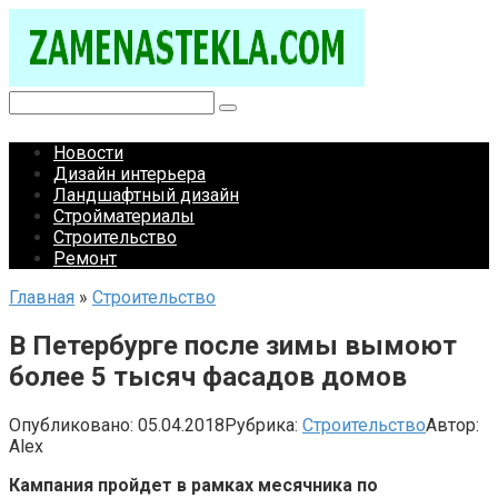
Перейти
к
контенту
Поиск:
Новости
Дизайн интерьера
Ландшафтный дизайн
Стройматериалы
Строительство
Ремонт
Главная
»
Строительство
В Петербурге после зимы вымоют
более 5 тысяч фасадов домов
Опубликовано:
05.04.2018
Рубрика:
Строительство
Автор:
Alex
Кампания пройдет в рамках месячника по