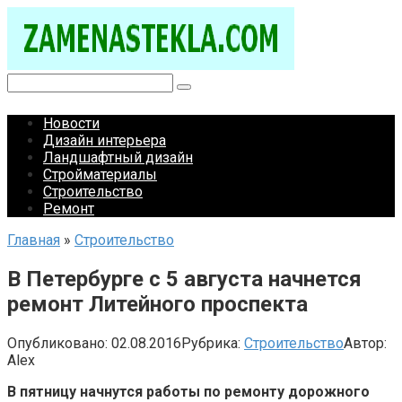
Перейти
к
контенту
Поиск:
Новости
Дизайн интерьера
Ландшафтный дизайн
Стройматериалы
Строительство
Ремонт
Главная
»
Строительство
В Петербурге с 5 августа начнется
ремонт Литейного проспекта
Опубликовано:
02.08.2016
Рубрика:
Строительство
Автор:
Alex
В пятницу начнутся работы по ремонту дорожного