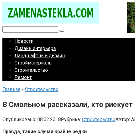
Перейти
к
контенту
Поиск:
Новости
Дизайн интерьера
Ландшафтный дизайн
Стройматериалы
Строительство
Ремонт
Главная
»
Строительство
В Смольном рассказали, кто рискует 
Опубликовано:
08.02.2018
Рубрика:
Строительство
Автор:
A
Правда, такие случаи крайне редки