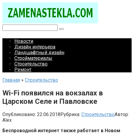
Перейти
к
контенту
Поиск:
Новости
Дизайн интерьера
Ландшафтный дизайн
Стройматериалы
Строительство
Ремонт
Главная
»
Строительство
Wi-Fi появился на вокзалах в
Царском Селе и Павловске
Опубликовано:
22.06.2018
Рубрика:
Строительство
Автор:
Alex
Беспроводной интернет также работает в Новом