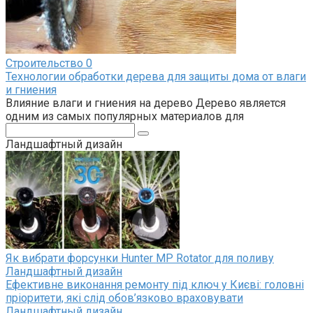
Строительство
0
Технологии обработки дерева для защиты дома от влаги
и гниения
Влияние влаги и гниения на дерево Дерево является
одним из самых популярных материалов для
Поиск:
Ландшафтный дизайн
Як вибрати форсунки Hunter MP Rotator для поливу
Ландшафтный дизайн
Ефективне виконання ремонту під ключ у Києві: головні
пріоритети, які слід обов’язково враховувати
Ландшафтный дизайн