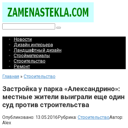
Перейти
к
контенту
Поиск:
Новости
Дизайн интерьера
Ландшафтный дизайн
Стройматериалы
Строительство
Ремонт
Главная
»
Строительство
Застройка у парка «Александрино»:
местные жители выиграли еще один
суд против строительства
Опубликовано:
13.05.2016
Рубрика:
Строительство
Автор:
Alex