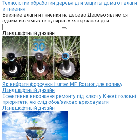
Технологии обработки дерева для защиты дома от влаги
и гниения
Влияние влаги и гниения на дерево Дерево является
одним из самых популярных материалов для
Поиск:
Ландшафтный дизайн
Як вибрати форсунки Hunter MP Rotator для поливу
Ландшафтный дизайн
Ефективне виконання ремонту під ключ у Києві: головні
пріоритети, які слід обов’язково враховувати
Ландшафтный дизайн