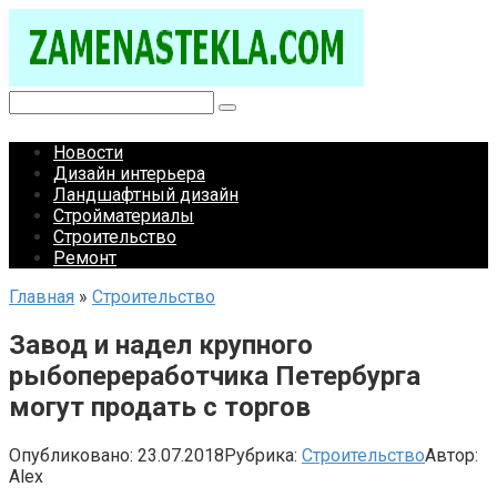
Перейти
к
контенту
Поиск:
Новости
Дизайн интерьера
Ландшафтный дизайн
Стройматериалы
Строительство
Ремонт
Главная
»
Строительство
Завод и надел крупного
рыбопереработчика Петербурга
могут продать с торгов
Опубликовано:
23.07.2018
Рубрика:
Строительство
Автор:
Alex